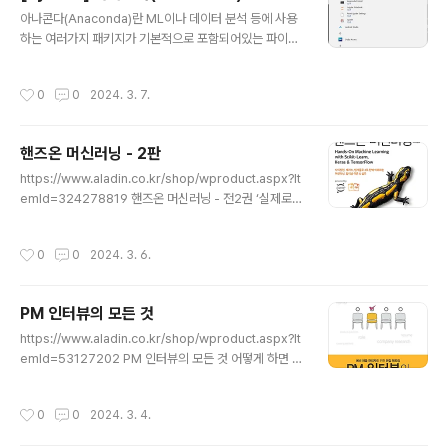
글 내용
아나콘다(Anaconda)란 ML이나 데이터 분석 등에 사용
하는 여러가지 패키지가 기본적으로 포함되어있는 파이썬
무료 배포판 으로 Windows 에서 쉽게 Jupiter Notebo
ok과 같은 파이썬 개발 환경을 구성할 수 있습니다. http
작성시간
0
0
2024. 3. 7.
s://www.anaconda.com/ Unleash AI Innovation a
nd Value | Anaconda Accelerate growth efficien
tly for everyone with the AI and data science ex
핸즈온 머신러닝 - 2판
perts. www.anaconda.com 만약 Windows 환경에
글 내용
서 Python 개발을 한다면 pip 사용이 쉽지 않으므로 아나
https://www.aladin.co.kr/shop/wproduct.aspx?It
콘다 사용을 강력히 권장합니다. 위의 사이트에서 아나콘
emId=324278819 핸즈온 머신러닝 - 전2권 ‘실제로
다 배포판을 다운로드 받아 설치하시기 ..
머신러닝을 구현하면서 학습한다’는 목표를 더욱 효과적으
로 달성할 수 있도록 복잡한 주제를 구조화하고 난이도에
작성시간
0
0
2024. 3. 6.
따라 순차적으로 학습할 수 있게 개선했다. 또한 누구나 쉽
게 이 www.aladin.co.kr 그동안 Lisp 시절부터 알고 있
던 ML 등에 대한 지식을 정리할 필요성을 느끼고 점 두껍
PM 인터뷰의 모든 것
지만 Keras, TensorFlow 까지 정리할 겸 이 책을 읽습
글 내용
니다. 참고로 AI(Artificial Intelligence)라는 용어는 Lis
https://www.aladin.co.kr/shop/wproduct.aspx?It
p 이란 프로그래밍 언어의 아버지이자 인공지능에 대하여
emId=53127202 PM 인터뷰의 모든 것 어떻게 하면 스
연구하였던 존 매카시(John MacCarthy)가 처음 만든 용
타트업이나 대기업에서 제품 관리 역할에 안착할 수 있는
어입니다..
지 깊이 있게 설명하며, 모호한 역할인 PM(제품 관리자/프
작성시간
0
0
2024. 3. 4.
로그램 관리자)이 회사마다 어떻게 다른지, PM이 되기 위
해서는 www.aladin.co.kr PM에 대해서 더 정확하게 명