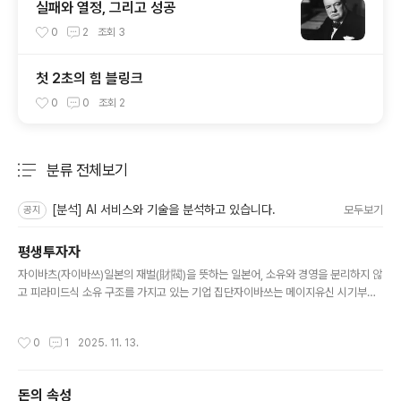
실패와 열정, 그리고 성공
0
2
조회
3
첫 2초의 힘 블링크
0
0
조회
2
분류 전체보기
주요 글 목록
[분석] AI 서비스와 기술을 분석하고 있습니다.
모두보기
공지
평생투자자
글 내용
자이바츠(자이바쓰)일본의 재벌(財閥)을 뜻하는 일본어, 소유와 경영을 분리하지 않
고 피라미드식 소유 구조를 가지고 있는 기업 집단자이바쓰는 메이지유신 시기부터
제2차 세계대전 이전까지 일본 경제의 상당 부분을 장악했던, 한 가문을 중심으로 한
대규모의 수직 통합 기업 집단 한국이 마주할 장기 트렌드한국 재벌은 AI 투자에도
작성시간
0
1
2025. 11. 13.
무능하고 중국 부상에도 속수 무책근본적으로 기업 거버넌스가 후진적이기 대문물
적분할, 대규모 자회사, 유상증자, 자회사 상장 등을 통해서 자본을 끌어모으지만 사
업이 조금만 잘되면 과실을 공유하지 않고 주주의 신뢰를 배신하여 투자를 위한 큰
돈의 속성
자본을 모을 수 없는 구조각 재벌 기업마다 막대한 현금과 투자 부동산을 보유한 채