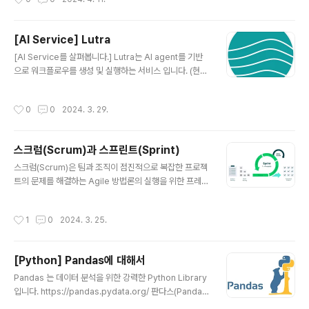
Security 앱노멀 시큐리티 Absci 앱사이 Adept AI 어
뎁트 AI Adobe 어도비 Aligned AI 얼라인드 AI Align
ment Research Center (ARC) 얼라인먼트 리서치 센
[AI Service] Lutra
터 Anthropic 앤스로픽 Anyscale 애니스케일 Baidu
글 내용
바이두 Bloomberg 블룸버그 Cerebras 세레브라스 C
[AI Service를 살펴봅니다.] Lutra는 AI agent를 기반
haracter.AI 캐릭터.AI Cohere 코히어 Conjecture 컨
으로 워크플로우를 생성 및 실행하는 서비스 입니다. (현재
젝처 C3.ai Databricks 데이터브릭스 Ele..
개발 중) https://lutra.ai/ Lutra에 대한 소개 동영상은 ht
tps://youtu.be/utkX4MWZ5aE?si=rSwxE-DNYHa
작성시간
0
0
2024. 3. 29.
Pvsiv 에서 확인할 수 있습니다. AI Workflow에 대해서
만약 IFTTT나 Zapier를 사용해본 분이라면 다양한 클라
우드 서비스를 연동하여 업무를 자동화하는 것이 얼마나
스크럼(Scrum)과 스프린트(Sprint)
유용한지 잘 알고 있을 것입니다. 하지만 문제는 각 클라우
글 내용
드 서비스의 연동이 생각보다 쉽지 않다는 것입니다. 만약
스크럼(Scrum)은 팀과 조직이 점진적으로 복잡한 프로젝
Zapier로 Google Gmail 에 있는 첨부파일을 Dropbo
트의 문제를 해결하는 Agile 방법론의 실행을 위한 프레임
x에 자동으로 옮기려면 Zap을 생성하면서 각각 인증해야
워크입니다. 스크럼을 실행하기 위하여 백로그를 정의하
하고 각 ..
고, 백로그를 일정 기간동안 해결하는 주기를 스프린트(Sp
작성시간
1
0
2024. 3. 25.
rint)라고 합니다. 더 자세한 내용은 https://scrumguid
es.org/ 에서 찾아볼 수 있습니다. 한글로는 https://ww
w.atlassian.com/ko/agile/scrum/sprints 에서 자세
[Python] Pandas에 대해서
하게 확인할 수 있습니다. 스크럼이 중요하기 보다 우리 팀
글 내용
이 우리가 일을 잘 할 수 있는 방법을 정의할 때 모두가 공
Pandas 는 데이터 분석을 위한 강력한 Python Library
통적으로 이해할 수 있는 생각의 프레임워크가 필요하고,
입니다. https://pandas.pydata.org/ 판다스(Pandas)
그 프레임워크 중 하나가 스크럼(Scrum)이라고 생각 합니
에 대해서 Pandas는 R을 모티브로 만들어진 파이썬 라이