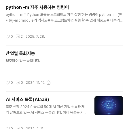
정'을 거칩니다. 이를 통해 복잡하고 다단계적인 문제 해결, 코딩, 과학적 추론 등 고
python -m 자주 사용하는 명령어
차원적인 작업에서 뛰어난 성능을 보입니다. AI 추론 모델의 핵심 특징AI 추론 모델
글 내용
은 다음과 같은 주요 특징을 가지고 있습니다..
python -m은 Python 모듈을 스크립트로 자주 실행 하는 명령어 python -m [인
자들]-m : module의 약자모듈을 스크립트처럼 실행 할 수 있게 해줌모듈 내부의 _
_main__.py 파일이 실행됨주요 내장 모듈들1. http.server - 간단한 웹 서버# 현
재 디렉토리를 웹 서버로 실행python -m http.server 8000# 특정 디렉토리 지
작성시간
0
2
2025. 7. 28.
정python -m http.server 8000 --directory /path/to/dir 2. venv - 가상
환경 생성# 가상 환경 생성python -m venv myenv# 가상 환경 활성화# Wind
ows: myenv\Scripts\activate# Unix: source myenv/bin/activate 3. pi
산업별 특화지능
p..
글 내용
보호되어 있는 글입니다.
작성시간
0
0
2024. 11. 19.
AI 서비스 목록(AIaaS)
글 내용
포춘 선정 2024년 글로벌 50대 AI 혁신 기업 목록과 제
가 살펴보고 있는 AI 서비스 목록입니다. 아래 목록을 기준
으로 AI 서비스를 분석하고자 합니다. 아래 목록 중 링크가
있는 것은 제가 분석한 기업 및 서비스 입니다. Abnormal
작성시간
0
0
2024. 4. 11.