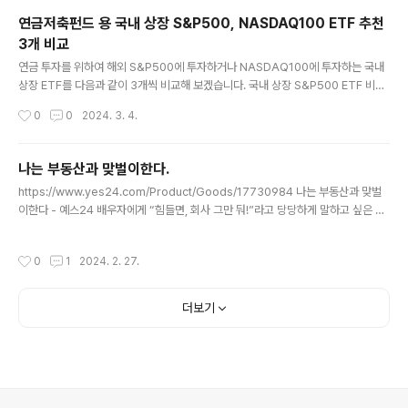
확하게 정의하고 싶어서 읽기 시작한 책입니다. 제품 관리
연금저축펀드 용 국내 상장 S&P500, NASDAQ100 ETF 추천
자의 역활 PM(제품 관리자, Product Manager)은 자신
3개 비교
의 팀이 뛰어난 제품을 출시할 수 있도록 책임지는 사람이
글 내용
다. PM은 비전과 전략을 세워야 한다. 성공을 정의하는 사
연금 투자를 위하여 해외 S&P500에 투자하거나 NASDAQ100에 투자하는 국내
람이자 동시에 결정을 내리는 사람이 바로 PM이다. PM은
상장 ETF를 다음과 같이 3개씩 비교해 보겠습니다. 국내 상장 S&P500 ETF 비교
기술, 비즈니스, 디자인이 서로 만나..
수수료 면에서는 KBSTAR 가 가장 저렴하였지만 아직 순자산 규모가 적다. KODE
작성시간
0
0
2024. 3. 4.
X의 경우 분배금을 자동으로 재 투자하는 TR 형태로 운영되어 연금용으로 더 좋다.
순자산 규모에서는 역시 TIGER가 가장 많다. KBSTAR 미국 S&P500 https://w
ww.kbstaretf.com/prod/finderDetail/44B3 TIGER 미국 S&P 500 http
나는 부동산과 맞벌이한다.
s://www.tigeretf.com/ko/product/search/detail/index.do?ksdFund=K
글 내용
https://www.yes24.com/Product/Goods/17730984 나는 부동산과 맞벌
R7360750004 KODEX 미국 S&P500 T..
이한다 - 예스24 배우자에게 “힘들면, 회사 그만 둬!”라고 당당하게 말하고 싶은 모
든 직장인을 위하여 부자 아빠를 두지 못한 대한민국 맞벌이 직장인들이 가장 두려워
하는 건, 배우자의 실직이 아닐까?내 집 www.yes24.com 전세금은 최고의 지렛
작성시간
0
1
2024. 2. 27.
대 모든 대출에는 이자가 있다. 하지만 전세금에는 이자가 없다. 이 사실을 명심하라.
무이자로 세입자의 돈을 빌려 레버리지를 얻을 수 있다. 소액으로 투자해서 큰 돈을
벌고 싶다면, 레버리지를 적절히 이용할 줄 알아야 한다. 제테크 목표 명확히 설정한
더보기
목표가 없으면, 우리는 사소한 일상을 충실히 살다가 결국 그 일상의 노예가 되고 만
다. 의 작가, 로버트 하인..