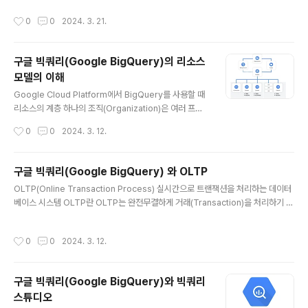
다. 우리는 빠르고 경량하게 일을 해결..
브러리입니다. Pandas의 주요 기능 데이터 저장: 2차원
작성시간
0
0
2024. 3. 21.
데이터를 저장하고 조작하기 위한 DataFrame 및 1차원
데이터를 저장하기 위한 Series 자료구조 제공 데이터 불
러오기/내보내기: CSV, Excel, SQL, JSON 등 다양한 형
구글 빅쿼리(Google BigQuery)의 리소스
식의 데이터를 Import / Export 제공 데이터 정제: 누락
모델의 이해
된 값 처리, 이상치 제거, 데이터 형식 변환 등 다양한 데이
글 내용
터 정제 기능을 제공 데이터 분석: 평균, 표준편차, 분포, 상
Google Cloud Platform에서 BigQuery를 사용할 때
관관계 등 다양한 통계 분석 기능을 제공 데이터 시각화: M
리소스의 계층 하나의 조직(Organization)은 여러 프로
atpl..
젝트(Project)를 가질 수 있으며, 프로젝트 안에는 여러 데
작성시간
0
0
2024. 3. 12.
이터세트(Dataset)를 가지고 있습니다. 데이터세트 안에
는 테이블(Table)과 ML Model 등이 있으며, Job이 실
행되어 데이터 조작(Data Manipulation)을 합니다. 빅쿼
구글 빅쿼리(Google BigQuery) 와 OLTP
리와 RDBMS 데이터 구조 비교 일반적인 RDBMS와 빅
글 내용
OLTP(Online Transaction Process) 실시간으로 트랜잭션을 처리하는 데이터
쿼리를 비교하면 다음과 같습니다. BigQuery (DW) RD
베이스 시스템 OLTP란 OLTP는 완전무결하게 거래(Transaction)을 처리하기 위
BMS 데이터 모델 열 기반 행 기반 데이터 저장 분산 파일
해서 사용하는 데이터베이스 시스템입니다. OLTP는 데이터가 무결하며, 데이터의
시스템 페이지 기반 저장 스키마 동적 스키마 정적 스키마
추가(INSERT)나 변경(UPDATE)가 많이 발생합니다. OLTP(Online Transacti
파티셔닝 지원 지원 클러스터링 자동 수동 쿼리 처리 병렬
작성시간
0
0
2024. 3. 12.
onal Processing)는 ATM 및 온라인 뱅킹, 금전 등록기, 전자상거래 그리고 우리
처리 단일 노드 처리 데이..
가 매일 상호작용하는 수많은 기타 서비스를 위한 신속하고 정확한 데이터 처리를 가
능하게 합니다. OLTP(Online Transactional Processing)는 일반적으로 인터
구글 빅쿼리(Google BigQuery)와 빅쿼리
넷을 통해 많은 사람들이 많은 데이터베이스 트랜잭션을 실시간으로 실행할 수 ..
스튜디오
글 내용