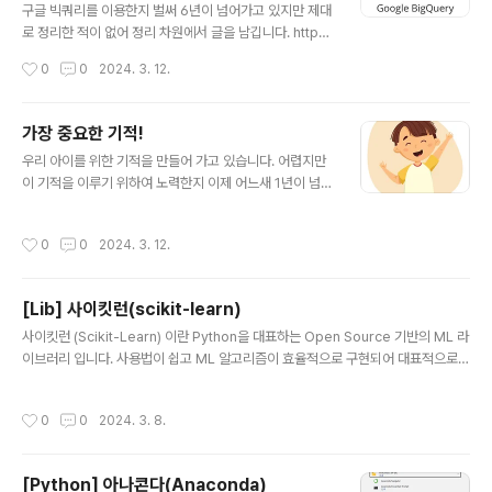
구글 빅쿼리를 이용한지 벌써 6년이 넘어가고 있지만 제대
로 정리한 적이 없어 정리 차원에서 글을 남깁니다. http
s://cloud.google.com/bigquery/docs/introducti
작성시간
0
0
2024. 3. 12.
on?hl=ko 구글 빅쿼리(Google BigQuery)의 정의 Bi
gQuery는 머신러닝, 지리정보 분석, 비즈니스 인텔리전
스와 같은 기본 제공 기능으로 데이터를 관리하고 분석할
가장 중요한 기적!
수 있게 해주는 완전 관리형 엔터프라이즈 데이터 웨어하
글 내용
우리 아이를 위한 기적을 만들어 가고 있습니다. 어렵지만
우스입니다. BigQuery의 서버리스 아키텍처에서는 SQL
이 기적을 이루기 위하여 노력한지 이제 어느새 1년이 넘어
쿼리를 사용하여 제로 인프라 관리에 관한 조직의 가장 큰
가고 있네요. 작지만 꾸준하게 하나씩 나아가고 발전해가
질문을 해결할 수 있습니다. BigQuery의 확장 가능한 분
고 있습니다. 그래서 아직 작지만 기적은 이루어지고 있습
산형 분석 엔진을 통해 테라바이트급 쿼리를 초 단위로 수
작성시간
0
0
2024. 3. 12.
니다. 그 기적이 이루어 지고 있습니다.
행하고 페타바이트급 쿼리를 분 단위로 쿼리할 수..
[Lib] 사이킷런(scikit-learn)
글 내용
사이킷런 (Scikit-Learn) 이란 Python을 대표하는 Open Source 기반의 ML 라
이브러리 입니다. 사용법이 쉽고 ML 알고리즘이 효율적으로 구현되어 대표적으로
활용되고 있습니다. https://scikit-learn.org/ scikit-learn: machine learnin
g in Python — scikit-learn 0.16.1 documentation scikit-learn.org
작성시간
0
0
2024. 3. 8.
[Python] 아나콘다(Anaconda)