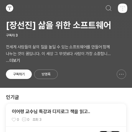
검색하기
티스토리
[장선진] 삶을 위한 소프트웨어
구독자
3
전세계 사람들의 삶의 질을 높일 수 있는 소프트웨어를 만들어 함께
나누는 것이 꿈입니다. 이 세상 그 무엇보다 사람이 가장 소중합니다.
AI 시대의 새로운 Software 를 생각합니다.
...더보기
구독하기
방명록
신고하기 레이어
열기
인기글
이어령 교수님 특강과 디지로그 책을 읽고..
0
0
조회
3