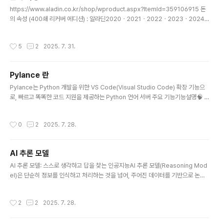
글 내용
낮은 ROE를 기록하여 자금 순환이 이루어지지 않는 구조기본적으로 ..
https://www.aladin.co.kr/shop/wproduct.aspx?ItemId=359106915 돈
의 속성 (400쇄 리커버 에디션) : 알라딘2020ㆍ2021ㆍ2022ㆍ2023ㆍ2024
5년 연속 최장기 베스트셀러 120만 깨어있는 독자들이 선택한 경제경영 필독서 『돈
의 속성』. 중국, 일본, 대만, 태국, 베트남 5개국에서 출간되었다. 이 책은 초판 발행w
작성시간
5
2
2025. 7. 31.
ww.aladin.co.kr 돈은 인격체다.돈은 뒷끝이 없어서 과거 행동에 상관없이 오늘부
터 자신을 존중해주면 모든 것을 잊고 당신을 존중해줄 것이다.돈을 인격체로 받아들
이고 깊은 우정을 나눈 친구처럼 대하면 된다. 나는 나보다 더 훌륭한 경영자에게 투
Pylance 란
자한다.나보다 더 훌륭한 경영자의 옷깃을 붙들고 걸어가는 기분은 아버지 같은 좋은
글 내용
형을..
Pylance는 Python 개발을 위한 VS Code(Visual Studio Code) 확장 기능으
로, 빠르고 똑똑한 코드 지원을 제공하는 Python 언어 서버 주요 기능기능설명🧠 In
telliSense변수, 함수 자동 완성, 타입 힌트, 문서 표시 등🧾 정적 타입 검사 (Type
Checking)타입 오류를 미리 감지하여 안정적인 코드 작성 가능 (strict, basic 등
작성시간
0
2
2025. 7. 28.
설정 가능)🔄 자동 임포트(Auto Import)필요한 모듈이나 클래스 자동으로 import
추가🧭 코드 탐색함수/클래스 정의로 이동, 참조 찾기, 문서 개요 보기 등📁 멀티 루
트 지원여러 폴더가 포함된 프로젝트에서도 문제없이 작동📓 Jupyter 노트북 호환.
AI 추론 모델
ipynb 파일 안에서도 기능 사용 가능 기본 설정..
글 내용
AI 추론 모델: 스스로 생각하고 답을 찾는 인공지능AI 추론 모델(Reasoning Mod
el)은 단순히 정보를 인식하고 처리하는 것을 넘어, 주어진 데이터를 기반으로 논리
적 결론을 도출하고 문제를 해결하며 의사결정을 내리는 인공지능을 의미합니다. 마
치 사람이 생각하는 방식과 유사하게, 문제의 본질적인 논리를 파악하고 조작하여 정
작성시간
2
2
2025. 7. 28.
확하고 통찰력 있는 해답을 생성하는 데 중점을 둡니다.기존의 AI 모델이 주로 패턴
인식이나 데이터 처리에 국한되었다면, 추론 모델은 한 단계 더 나아가 '생각하는 과