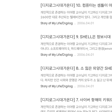
응하면서 '생물적 진화'를 해왔다면 컴퓨터는 실험실이나 공장
[디지로그시대가온다] 10. 컴퓨터는 셈틀이 
개인적으로 존경하는 이어령 교수님이 기고하신 디지로그에 
2600만 대로 추산되는 텔레비전이 있다. 그리고 개인용 컴
자동차와 TV, 그리고 PC가 있다는 이야기가 된다. 문제는
Story of My Life/Digilog
2006.04.01
은살이 박이고 만다는 사실이다. 그것을 러시아 형식주의자들
롭게 보려는 방법을 '낯설게 하기'(오스트라네니)라고 했
낯선 외계인이나 옛 조상의 눈으로 보면 전연 다른 의미를 띠
[디지로그시대가온다] 9. SHELL은 정보시대
개인적으로 존경하는 이어령 교수님이 기고하신 디지로그에 
아니다. 소프트웨어의 S, 하드웨어의 H, 그리고 환경(envi
머리글자를 짜맞춰서 만든 항공관계의 휴먼팩터의 모델이다.
Story of My Life/Digilog
2006.04.01
이브웨어가 하나밖에 없었던 것을 뒤에 프랭크 호킨스가 L 
어서 자신의 현장경험을 토대로 라이브웨어를 더 세분한 모
쏠린다. 조종실에 들어가도 조종사는 보이지 않고 빡빡하게 
[디지로그시대가온다] 8. 소 잃은 외양간 SH
개인적으로 존경하는 이어령 교수님이 기고하신 디지로그에 
다. 하지만 인간 사회와 문명은 거의 모두가 소 잃고 난 
담을 두고 생각해보면 금세 납득이 갈 것이다. 페니실린은 
Story of My Life/Digilog
2006.04.01
어가는 것을 보고 연구해 낸 대표적인 사후약방문이었다. 지
치는 일을 되풀이하고 있는 중이다. 수백, 수천 번 전복하
띠이고 에어백이다. 볼보는 아예 사고현장에 달려가 원인과 
[디지로그시대가온다] 7. 사이버 항해의 키워드
개인적으로 존경하는 이어령 교수님이 기고하신 디지로그에
래도 감성의 세계에서 벗어날 수는 없는가 보다. 사이버의