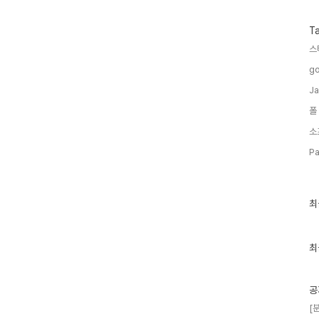
T
스
go
Ja
폴
소
Pa
최
최
근
글
과
인
최
기
글
공
[