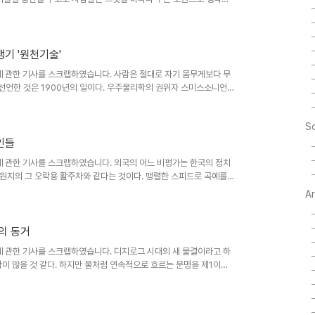
타기)한다고 하고 원하는 웹페이지를 쉽게 찾아갈 수 있도록 디자인하는
yber)라는 말 자체가 그리스어의 키잡이(keybernetes.操舵手)
리를 겁주고 주눅들게 하던 사이버라는 접두어도 이렇게 키잡이라고 생
 똑바로 가지 않고 좌우 어느 쪽으..
기 '원천기술'
 관한 기사를 스크랩하였습니다. 사람은 절대로 자기 몸무게보다 무
 선언한 것은 1900년의 일이다. 우주물리학의 권위자 스미스소니언연
어드롬기가 포토맥 강물 속으로 추락해버린 것은 1903년 12월 10
 자전거 제조업자 라이트 형제가 하늘을 날고 말았다. 키티호크의 모래
So
아닌 비행을 한 것이다. 그런데도 지금까지 많은 사람은 최고의 수리학
포의 라이트 형제가 발명한 의미를 깊..
인들
 관한 기사를 스크랩하였습니다. 외국의 어느 비평가는 한국의 정치
원지의 그 오락용 활주차와 같다는 것이다. 맹렬한 스피드로 곡예를
로 떨어지는 것이 청룡열차의 원리다. 그 비평가는 한국의 역대 대통
A
같은 이미지라고 분석했다. 그리고 올라갈 때의 위풍당당한 모습과 내
도 한다. 청룡열차의 정치는 오늘도 계속되고 있어서 90% 가까운
우도 거론하고 있다. 기분 나쁜 비평이지만 할 말이..
의 동거
 관한 기사를 스크랩하였습니다. 디지로그 시대의 새 물결이라고 하
람이 많을 것 같다. 하지만 물처럼 연속적으로 흐르는 문명을 제1이니
 디지털적 발상이다. 앞으로 우리가 맞게 될 디지로그 시대란 스핑크스
있다. 그 수수께끼는 먼 나라의 공주에게 청혼하러 가던 세 왕자가 우연
그중 왕자 한명이 천리안의 거울을 보여주다가 독사에게 물려 죽어가는