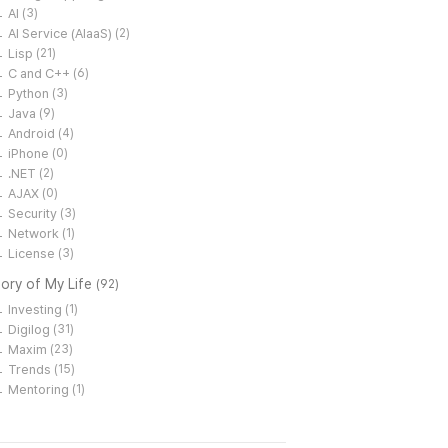
AI
(3)
AI Service (AIaaS)
(2)
Lisp
(21)
C and C++
(6)
Python
(3)
Java
(9)
Android
(4)
iPhone
(0)
.NET
(2)
AJAX
(0)
Security
(3)
Network
(1)
License
(3)
ory of My Life
(92)
Investing
(1)
Digilog
(31)
Maxim
(23)
Trends
(15)
Mentoring
(1)