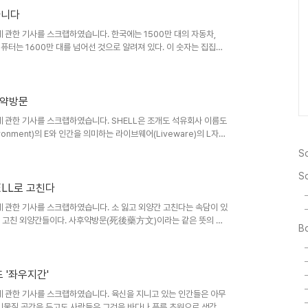
의 환경에서 '기계적 진화'를..
아니다
관한 기사를 스크랩하였습니다. 한국에는 1500만 대의 자동차,
퓨터는 1600만 대를 넘어선 것으로 알려져 있다. 이 숫자는 집집에
 그런 기계들과 매일 함께 살다 보면 그것을 대하는 우리 의식에도 굳
은 '삶의 자동화'라고 불렀고, 그런 일상에서 벗어나 사물을 다시 새
다. 그래서 우리가 당연시하던 하드웨어와 라이브웨어(인간)의 관계를
게 된다. 그래서 우리가 우상..
 약방문
관한 기사를 스크랩하였습니다. SHELL은 조개도 석유회사 이름도
ronment)의 E와 인간을 의미하는 라이브웨어(Liveware)의 L자의
 원래 버밍엄대 교수였던 앨빈 에드워즈가 만든 당시(1972)에는 라
So
하나를 더 집어넣어 개선한 것이다. 본인 자신이 KLM의 기장 출신이
델을 만든 것이다. 비행기를 보면 누구나 처음에는 그 기계에 정신이
S
들어찬 수백 개의 계기..
ELL로 고친다
관한 기사를 스크랩하였습니다. 소 잃고 외양간 고친다는 속담이 있
뒤에 고친 외양간들이다. 사후약방문(死後藥方文)이라는 같은 뜻의 속
Bo
플레밍 박사가 군의관으로 있을 때 수많은 병사가 총상의 염증으로 죽
금도 항생제란 날로 내성이 강해지는 균으로 계속 소 잃고 외양간 고
고 충돌하여 사람들이 목숨을 잃은 다음에 만들어진 것이 자동차의 안전
결함을 캐내어 외양간 고치는 일을 제도화..
 '좌우지간'
 관한 기사를 스크랩하였습니다. 육신을 지니고 있는 인간들은 아무
 비물질 공간을 두고도 사람들은 그것을 바다나 푸른 초원으로 생각한