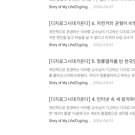
다. 그래서 인터넷에서 정보 검색을 하는 것을 서핑(파도
Story of My Life/Digilog
2006.04.01
것을 내비게이션(항해)이라고 한다. 이미 말한 대로 사이버(c
에서 나온 말이다. 아무 말에나 그 상투 끝에 올라앉아 우
각하면 바닷바람의 감성으로 가까워진다. 배를 그대로 놔두면
[디지로그시대가온다] 6. 자전거의 균형이 비행
개인적으로 존경하는 이어령 교수님이 기고하신 디지로그에
거운 엔진을 달고 하늘을 날 수 없다고 미국의 뉴컴 교수가
구소의 총재 랑그레가 정부의 지원 아래 제작한 그레이트 에
Story of My Life/Digilog
2006.04.01
일의 일이다. 그러나 바로 7일 뒤 오하이오주 디튼에 사는
사장에서 프라이어 호는 12초 동안 17m를 분명히 활공 
이나 우주물리학으로도 못 해낸 것을 무명의 시골 자전거 점
[디지로그시대가온다] 5. 청룡열차를 탄 한국
개인적으로 존경하는 이어령 교수님이 기고하신 디지로그에
를 롤러코스터에 비유했다. 우리가 청룡열차라고 부르는 유
하듯이 지상에서 하늘로 올라가다가 정상에 이르면 급전직하
Story of My Life/Digilog
2006.04.01
령들 하나하나의 예를 들어가면서 그들 모두가 청룡열차와 
려올 때의 초라한 모습이 너무나도 대조적이라고 놀라워하기
지지율의 정상으로부터 20%대로 급락한 노무현 대통령의 경
[디지로그시대가온다] 4. 인터넷 속 세 왕자와
개인적으로 존경하는 이어령 교수님이 기고하신 디지로그에
면 '제3의 물결' 다음에 오는 제4의 물결쯤으로 생각할 사
제2니 하는 순서로 분절하는 방법 자체가 이미 구시대적인
Story of My Life/Digilog
2006.04.01
의 난문(難問)보다도 어려운 문제를 풀 때만이 도달할 수 
히 길에서 만나 보물 자랑을 하는 이야기에서 시작된다. 