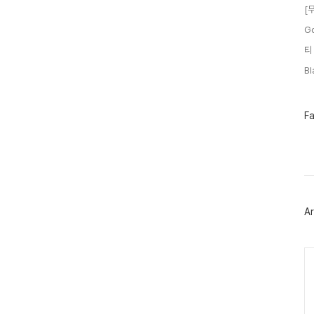
[
G
티
B
페
F
이
스
북
트
위
터
플
러
Ar
그
인
Ca