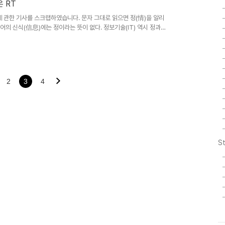
 천리 밖 공주의 성으로 단숨에 ..
 RT
관한 기사를 스크랩하였습니다. 문자 그대로 읽으면 정(情)을 알리
어의 신식(信息)에는 정이라는 뜻이 없다. 정보기술(IT) 역시 정과는
 계산을 하려고 미군 발주로 만든 것이고, 초기의 인터넷 아파넷
 보호하기 위해 구축한 미국의 군사용 네트워크였다. '정보'란 말도 실
이 프랑스의 보병훈련교본을 번역할 때 만든 말로 젓가락 기술의 정
'는 말처럼 또 그 젓가락 기술이..
2
3
4
St