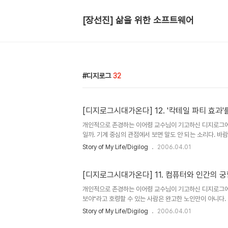
[장선진] 삶을 위한 소프트웨어
디지로그
32
[디지로그시대가온다] 12. '칵테일 파티 효과'
개인적으로 존경하는 이어령 교수님이 기고하신 디지로그에 
일까. 기계 중심의 관점에서 보면 말도 안 되는 소리다. 바
관점에서 보면 자연스럽게 통해온 말이다. 단지 '들어오다'와
Story of My Life/Digilog
2006.04.01
기 위해 문을 닫으라는 말이 앞에 나온 것뿐이다. 인지 과
장은 그야말로 사람들의 말소리까지 칵테일돼 뒤얽혀 있다. 
거기에 자기 남편이 다른 여자와 말을 나누고 있는 장면을 본
[디지로그시대가온다] 11. 컴퓨터와 인간의 궁
개인적으로 존경하는 이어령 교수님이 기고하신 디지로그에 
보야"라고 호령할 수 있는 사람은 완고한 노인만이 아니다.
더 정상이다. 원래 인간은 아날로그적이고 컴퓨터는 디지털
Story of My Life/Digilog
2006.04.01
소리다. 그리고 지금 우리가 사용하고 있는 PC는 인간이 
이러한 주장은 아마추어가 아니라 미국 인지과학회 회장이었던