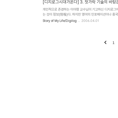
공주의 모습을 보게 된다. 그 순간 천리마를 자랑하던 왕자는
[디지로그시대가온다] 3. 젓가락 기술의 바탕은
개인적으로 존경하는 이어령 교수님이 기고하신 디지로그에 
는 것이 정보(情報)다. 하지만 영어의 인포메이션이나 중국
먼 전쟁의 산물이었다. 최초의 컴퓨터 애니악은 탄도(彈道)
Story of My Life/Digilog
2006.04.01
(Arpanet)은 미사일 공격으로부터 컴퓨터 시스템을 분산
은 적정보고(敵情報告)를 줄인 말이다. 개화기의 일본인들
과는 그 뜻이 다르다. '자라 보고 놀란 가슴 소댕 보고 놀란다
1