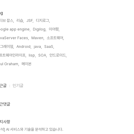
ag
티브 잡스,
리습,
JSF,
디지로그,
ogle app engine,
Digilog,
이어령,
vaServer Faces,
Maven,
소프트웨어,
 그레이엄,
Android,
java,
SaaS,
프트웨어인라이프,
lisp,
SOA,
안드로이드,
ul Graham,
메이븐,
근글
인기글
근댓글
지사항
분석] AI 서비스와 기술을 분석하고 있습니다.