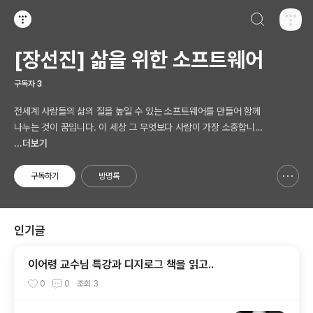
검색하기
티스토리
[장선진] 삶을 위한 소프트웨어
구독자
3
전세계 사람들의 삶의 질을 높일 수 있는 소프트웨어를 만들어 함께
나누는 것이 꿈입니다. 이 세상 그 무엇보다 사람이 가장 소중합니다.
AI 시대의 새로운 Software 를 생각합니다.
...더보기
구독하기
방명록
신고하기 레이어
열기
인기글
이어령 교수님 특강과 디지로그 책을 읽고..
0
0
조회
3