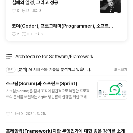
실패와 열정, 그리고 성공
0
2
조회
3
코더(Coder), 프로그래머(Programmer), 소프트웨
어 아키텍트(Software Architect), 그리고 구루(Gur
2
30
조회
2
u)
Architecture for Software/Framework
분류 전체보기
주요 글 목록
[분석] AI 서비스와 기술을 분석하고 있습니다.
모두보기
공지
스크럼(Scrum)과 스프린트(Sprint)
글 내용
스크럼(Scrum)은 팀과 조직이 점진적으로 복잡한 프로젝
트의 문제를 해결하는 Agile 방법론의 실행을 위한 프레임
워크입니다. 스크럼을 실행하기 위하여 백로그를 정의하
고, 백로그를 일정 기간동안 해결하는 주기를 스프린트(Sp
작성시간
1
0
2024. 3. 25.
rint)라고 합니다. 더 자세한 내용은 https://scrumguid
es.org/ 에서 찾아볼 수 있습니다. 한글로는 https://ww
w.atlassian.com/ko/agile/scrum/sprints 에서 자세
프레임웍(Framework)이란 무엇인가에 대한 좋은 강의를 소개
하게 확인할 수 있습니다. 스크럼이 중요하기 보다 우리 팀