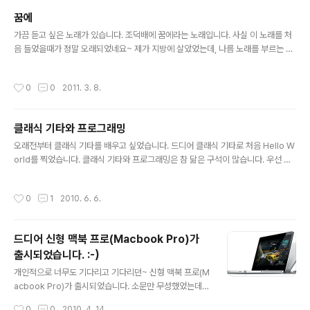
꿈에
글 내용
가끔 듣고 싶은 노래가 있습니다. 조덕배에 꿈에라는 노래입니다. 사실 이 노래를 처
음 들었을때가 정말 오래되었네요~ 제가 지방에 살았었는데, 나름 노래를 부르는 것
을 참 좋아했었습니다. 그래서 어느날 지방 방송국에 찾아온 젊은 조덕배님을 2미터
앞에서 보면서 이 꿈에 라는 노래를 들었었습니다. 한번 들어 보시죠~ 사실 제가 아
작성시간
0
0
2011. 3. 8.
는 가수가 제 바로 앞에서 노래하는 것이 처음이었기에 나름 제 머리속에 짐짐 남아
있는것 같습니다. 그래서 지금도 가끔 노래방에 가면 다들 별로 좋아하지 않아도 조
덕배의 꿈에 라는 노래를 부르곤 합니다. 아울러 그 특유의 약간의 꼬임과 날림을 덧
클래식 기타와 프로그래밍
붙이면서요~ ㅎㅎㅎ 가끔 그런 생각을 합니다. 저 역시 다른 사람에게 다른 사람의
글 내용
꿈에 어떤 모습일까? 약간은 재미있고 약간은 위트가 있으면서..
오래전부터 클래식 기타를 배우고 싶었습니다. 드디어 클래식 기타로 처음 Hello W
orld를 찍었습니다. 클래식 기타와 프로그래밍은 참 닮은 구석이 많습니다. 우선 코
드를 알아야 합니다. 좋은 선율을 만들어 내기 위해서는 여러 코드를 조합할 줄 알아
야 합니다. 아울러 여러 라인(줄)을 쳐내야 합니다. 가끔은 약하게 가끔은 강하게 한
작성시간
0
1
2010. 6. 6.
줄 한 줄 완성해가야 하나가 완성된다는 공통점이 있습니다. 여러가지 기타 중에 클
래식 기타는 기타의 정수라고 볼 수 있습니다. 아름다운 선율도 많을 뿐만 아니라 포
크 기타 처럼 피크를 가지고 여러 줄을 한번에 치지 않고 한줄 한줄 정성스럽게 튕겨
드디어 신형 맥북 프로(Macbook Pro)가
가야 합니다. 따라서 기타를 배우는데 상당히 많은 시간이 들어간다고 알고 있습니
출시되었습니다. :-)
다. 저도 3개월 짜리 강좌를 수강하고 있는데요~ 아..
글 내용
개인적으로 너무도 기다리고 기다리던~ 신형 맥북 프로(M
acbook Pro)가 출시되었습니다. 소문만 무성했었는데~
i5, i7 CPU를 탑재하고 나왔습니다. 우선 미려한 알루미늄
작성시간
0
0
2010. 4. 14.