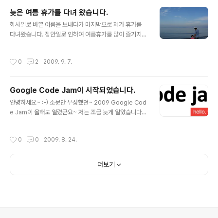
6세기에도 새로운 과학 발전에 대한 심각한 고민을 하고
늦은 여름 휴가를 다녀 왔습니다.
있었던것 같다. 사실 우리가 현재 최고의 과학이라고 알고
글 내용
회사일로 바쁜 여름을 보내다가 마지막으로 제가 휴가를
있는 것들은 미래의 후손들의 입장에서는 상식에 지나지
다녀왔습니다. 집안일로 인하여 여름휴가를 많이 즐기지는
않는 사실일 수도 있으며, 우리가 선조들의 잘못된 상식이
못하였지만, 항상 제대로 놀아주지 못했던 저의 딸과 가족
나 지식을 비웃듯이 그들도 우리의 잘못된 상식과 지식을
에게 있지 못할 추억을 만들어 주기 위하여 많이 노력한 여
비웃을 수 있을 것 같다. 하지만, 양심은 변하지 않은 가치
작성시간
0
2
2009. 9. 7.
름 휴가 였습니다. :-) 무한히 깊은 바다의 부드러운 파도와
이며, 과학이 아무리 발전한다고 하더라..
재미있게 놀기도 하였습니다. 너무나도 이쁜 노을을 보기
도 하였습니다. 처음보는 노을속에서 아이 마음속에 아름
Google Code Jam이 시작되었습니다.
다운 추억이 반짝이고 있겠죠 ;-) 시원한 나무사이로 난 길
글 내용
을 따라 자신의 자취를 남기려고, 우산으로 긴 선을 그려가
안녕하세요~ :-) 소문만 무성했던~ 2009 Google Cod
는 아이의 뒷모습이 너무도 이뻤습니다. :-) 키 높은 갈대속
e Jam이 올해도 열렸군요~ 저는 조금 늦게 알았습니다
으로 난 길 속을 걸어보기도 하였답니다. 새로운 여행을 기
만, 많은 분들이 참여하시는듯합니다. 한번 도전해보셔도
약하면서요 :-) 다소 늦은 여름 휴가였지만, 한적한 가족 여
좋을듯하네요~ 저도 그냥 한번 도전해볼까 합니다. ;-) 참
작성시간
0
0
2009. 8. 24.
행을 떠나기에는 매우 좋은..
고로 9월 3일까지 등록하셔야 하니~ 관심있으신분들은 우
선 http://code.google.com/codejam에서 등록부터
하시죠~
더보기