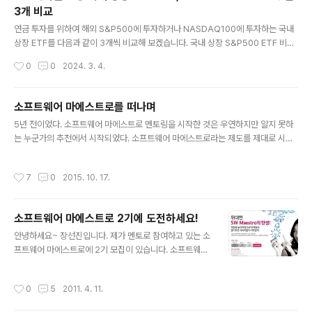
3개 비교
글 내용
연금 투자를 위하여 해외 S&P500에 투자하거나 NASDAQ100에 투자하는 국내
상장 ETF를 다음과 같이 3개씩 비교해 보겠습니다. 국내 상장 S&P500 ETF 비교
수수료 면에서는 KBSTAR 가 가장 저렴하였지만 아직 순자산 규모가 적다. KODE
작성시간
0
0
2024. 3. 4.
X의 경우 분배금을 자동으로 재 투자하는 TR 형태로 운영되어 연금용으로 더 좋다.
순자산 규모에서는 역시 TIGER가 가장 많다. KBSTAR 미국 S&P500 https://w
ww.kbstaretf.com/prod/finderDetail/44B3 TIGER 미국 S&P 500 http
소프트웨어 마에스트로를 떠나며
s://www.tigeretf.com/ko/product/search/detail/index.do?ksdFund=K
글 내용
5년 전이었다. 소프트웨어 마에스트로 멘토링을 시작한 것은 우연하지만 알지 못하
R7360750004 KODEX 미국 S&P500 T..
는 누군가의 추천에서 시작되었다. 소프트웨어 마에스트로라는 제도를 제대로 시작
하려는 담당자에게 여러분들이 멘토로 나를 추천했다는 전화에서 시작되었다. 멘토
링! 한이음 멘토와 블로그에 찾아오시는 분들에게 이메일 등으로 나름의 멘토링을 하
작성시간
7
0
2015. 10. 17.
고 있었지만, 미래의 소프트웨어 인재를 육성하는 프로그램의 멘토가 된다는 것은 여
러모로 나에게 매우 뜻깊은 일이었다. 소프트웨어에 대하여 사실 제대로 공부한 적이
없는 경제학도가 소프트웨어를 가르치는 멘토로 추천을 받고 멘토가 된다는 것은 사
소프트웨어 마에스트로 2기에 도전하세요!
실 나에게는 새로운 모험이었다. 하지만 이 점이 소프트웨어 마에스트로 멘토로 이끈
글 내용
원동력이기도 하였다. 소프트웨어에 대하여 잘 모르기에 많은 분들을 찾아다니며..
안녕하세요~ 장선진입니다. 제가 멘토로 참여하고 있는 소
프트웨어 마에스트로에 2기 모집이 있습니다. 소프트웨어
에 대한 열정이 가득하신 분이라면 도전하세요! 많은 특전
과 좋은 멘토링을 받을 수 있는 기회입니다~ 자세한 요강
작성시간
0
5
2011. 4. 11.
은 다음과 같습니다. 보시면서 궁금한 점이 있으시면 댓글
달아주세요~