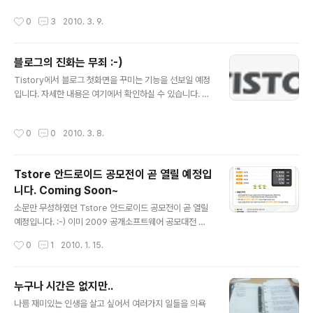
약으로 '안드로이드' 다섯 글자 가운데 네 글자 이상을 이용
작성시간
0
3
2010. 3. 9.
해 제품명을 지으면 삼성전자의 상표권을 침해한 것으로
간주된다고 합니다. 사실 이 로고 조차 마음대..
블로그의 진화는 무죄 :-)
글 내용
Tistory에서 블로그 첫화면을 꾸미는 기능을 선보일 예정
입니다. 자세한 내용은 여기에서 확인하실 수 있습니다. 사
실 저 역시 제 블로그에 방문해주시는 분들에게 제 글중에
서 자주 찾으시는 글들을 쉽게 찾아볼 수 있는 기능을 제공
작성시간
0
0
2010. 3. 8.
해드리고 싶었습니다. 블로그를 운영하시는 분들이라면 아
마 한번쯤 생각했던 기능이 아닌가 싶습니다. 쉽게 간략하
게 첫 페이지에서 자주 찾으시는 글들이나 연재들을 쉽게
Tstore 안드로이드 공모전이 곧 열릴 예정입
찾을 수 있도록 관리할 수 있다면 더 블로그에 방문하시는
니다. Coming Soon~
분들에게 시간과 노력을 줄일 수 있게 될 것 같습니다. 아울
글 내용
러 종종 이쁜 이미지를 올리는 기능도 제공되었으면 좋겠
소문만 무성하였던 Tstore 안드로이드 공모전이 곧 열릴
습니다. 제가 잘생기진 않았지만 종종 여행갔다왔을때 멋
예정입니다. :-) 이미 2009 공개소프트웨어 공모대전 대
진 이미지를 올려서 함께 보여드렸으면 좋겠습니다. 이런
상을 수상한 바가 있었기에 이번 Tstore의 안드로이드의
작성시간
0
1
2010. 1. 15.
Tistory의 새로운 기능을 보면서 블..
공모대전에 많은 관심이 가는군요~ 특히 기존에 아이디어
공모대전에 장려상을 받았던 작품들을 조금 더 자세하게
다듬고 싶습니다. SKTelecom이 많은 준비를 하고 있는
누구나 시간은 없지만..
것 같습니다. 임시 문의 게시판도 운영하고 있습니다. htt
글 내용
나름 재미있는 인생을 살고 싶어서 여러가지 일들을 의욕
p://tac.tstore.co.kr/ 에서 자세한 내용을 살펴보세요~