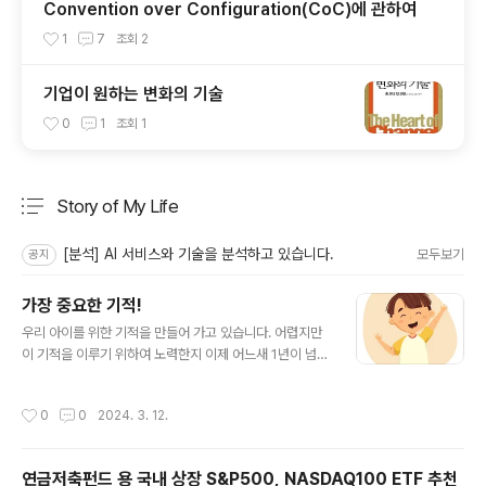
Convention over Configuration(CoC)에 관하여
1
7
조회
2
기업이 원하는 변화의 기술
0
1
조회
1
Story of My Life
분류 전체보기
주요 글 목록
[분석] AI 서비스와 기술을 분석하고 있습니다.
모두보기
공지
가장 중요한 기적!
글 내용
우리 아이를 위한 기적을 만들어 가고 있습니다. 어렵지만
이 기적을 이루기 위하여 노력한지 이제 어느새 1년이 넘어
가고 있네요. 작지만 꾸준하게 하나씩 나아가고 발전해가
고 있습니다. 그래서 아직 작지만 기적은 이루어지고 있습
작성시간
0
0
2024. 3. 12.
니다. 그 기적이 이루어 지고 있습니다.
연금저축펀드 용 국내 상장 S&P500, NASDAQ100 ETF 추천