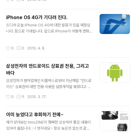
바디를 탐재하였구요~ 배터리 성능도 좋아졌습니다. :-) 그
리고 13인치 맥북 프로도 나왔군요~ :-) 정든 넷북을 뒤로
하고 맥북으로 바꿀 때가 된것 같습니다~ 자세한 내용은 h
iPhone OS 4G가 기다려 진다.
ttp://www.apple.com/macbookpro/performanc
글 내용
드디어 오늘 iPhone OS 4G에 대한 발표가 있을 예정입
e.html 를 참고하세요~
니다. 참으로 기대됩니다. 앞으로 iPhone이 어떻게 변화
될지~ 어떠한 변화를 이끌어 나갈지~ 자못 궁금합니다. 어
제도 오늘도 계속 iPhone OS 4G에 대한 인터넷 자료만
작성시간
0
0
2010. 4. 8.
찾아 다니네요~ 오늘 발표 자료를 받자 마자 분석해봐야겠
습니다. :-)
삼성전자의 안드로이드 상표권 전용, 그리고
바다
글 내용
삼성전자가 벤처업체인 티플렉스로부터 지난해말 "안드로
이드" 상표권에 대한 전용 사용권 설정계약을 맺었다고 합
니다. 이에따라 앞으로 삼성전자는 앞으로 출시되는 휴대
작성시간
0
9
2010. 3. 17.
폰과 무선전화기 등 하드웨어에 "안드로이드"란 명칭을 독
점적으로 사용할 수 있다고 합니다. 전용 사용권 설정 계약
은 계약 기간에 소유권과 동일한 효력을 내며 침해받을 경
이미 늦었다고 후회하기 전에~
우 민사상 손해배상과 형사 고발도 가능하다고 합니다. 참
글 내용
제가 받아보는 InnoZINE의 행복한 상상에서 좋은 내용이
고로 티플렉스는 2009년 6월 안드로이드에 대한 상표권
있어서 올립니다. :-) 멋지네요~ 항상 늦은것 없는것 같습
등록을 마쳤으며 삼성전자와의 계약기간은 오는 2014년
니다. ;-)
10월 30일까지라고 합니다. 따라서 이번 전용 사용권 계