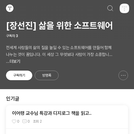
검색하기
티스토리
[장선진] 삶을 위한 소프트웨어
구독자
3
전세계 사람들의 삶의 질을 높일 수 있는 소프트웨어를 만들어 함께
나누는 것이 꿈입니다. 이 세상 그 무엇보다 사람이 가장 소중합니다.
AI 시대의 새로운 Software 를 생각합니다.
...더보기
구독하기
방명록
신고하기 레이어
열기
인기글
이어령 교수님 특강과 디지로그 책을 읽고..
0
0
조회
2