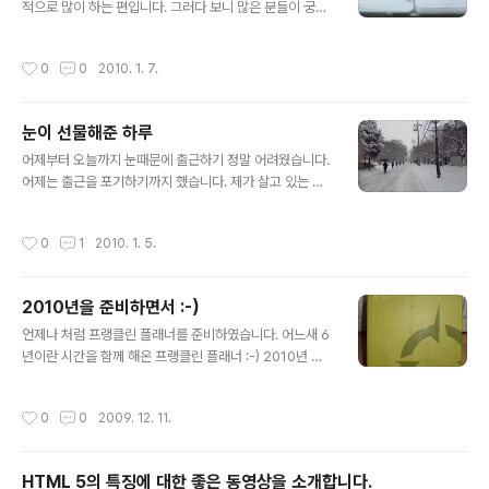
적으로 많이 하는 편입니다. 그러다 보니 많은 분들이 궁금
두시궁~ Coming Soon~ ;-)
해하는 것 중에 하나가 어떻게 그렇게 시간을 낼 수 있는가
인것 같습니다. :-) 글쎄요~ 사실 누구나 시간은 없습니다.
작성시간
0
0
2010. 1. 7.
저 역시도 항상 시간은 많지 않습니다. 결국 누구에게나 공
평하게 제공되는 24시간을 어떻게 효과적으로 사용할 것
인가를 많이 고민하는 편입니다. 제가 쓰는 플래너입니다.
눈이 선물해준 하루
아시다시피 프랭클린 플래너를 사용하고 있습니다. 이렇게
글 내용
다이어리를 공개하는 것은 이번이 처음 입니다. 거의 제 플
어제부터 오늘까지 눈때문에 출근하기 정말 어려웠습니다.
래너를 공개하지 않았는데~ 이번에 공개하는군요 :-) 사실
어제는 출근을 포기하기까지 했습니다. 제가 살고 있는 곳
저는 이 프랭클린 플래너를 6년째 사용하고 있습니다. 프
은 용인 청덕이란 곳인데 평소에는 정말 살기 좋은 곳입니
랭클린 플래너 전에는 오롬이나 다른 다이어리를 계속 사
다. 다만 어제처럼 눈이 많이 오는 경우에는 정말 출근하기
작성시간
0
1
2010. 1. 5.
용해 왔었습니다. 고등학교 친구중..
어려운 곳입니다. 아침부터 눈이 와서 일찍 일어났습니다.
오래 오래 기다려서 버스를 탔는데..... 한 정거장에서 한정
거장 가는데 30분씩 걸리더군요... ㅡ_ㅜ 9시정도 되니..
2010년을 준비하면서 :-)
이제는 더이상 출근할 수 없다는 생각이 들었습니다. 회사
글 내용
에 연락해서 겨우 겨우 버스에서 내렸습니다. 다시 집으로
언제나 처럼 프랭클린 플래너를 준비하였습니다. 어느새 6
돌아가려는데... 집방향으로 가는 버스는 한대도 안왔습니
년이란 시간을 함께 해온 프랭클린 플래너 :-) 2010년 준
다. 휴.... 무작정 기다릴 수 없기에 천천히 집으로 걸어가기
비를 위한 든든한 동반자입니다. 항상 플래너를 통해 일상
시작하였습니다. 1시간 넘게 집으로 걸어 갔지만 정말 멋진
을 정리하고 새로운 내일을 준비할 수 있었습니다. 2010
작성시간
0
0
2009. 12. 11.
풍경이 펼쳐져 ..
년도 플래너와 함께 더욱 새로운 그리고 더욱 보람찬 일들
을 해보겠습니다. 참고로 올해는 거의 공짜로 플래너를 구
입했습니다. 바로 카드사의 포인트를 이용하였습니다. 아
HTML 5의 특징에 대한 좋은 동영상을 소개합니다.
마 카드사에서 포인트 조회해보시면 생각보다 많은 포인트