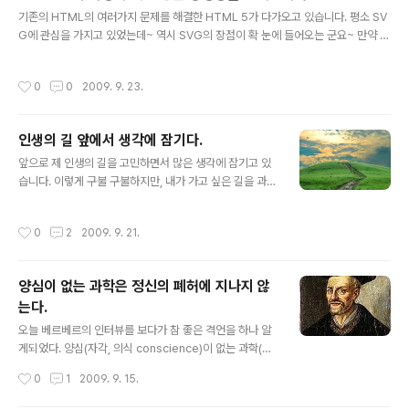
글 내용
들이 적립되어 있을 거에요~ 이번 기회에 카드사 포인트도
기존의 HTML의 여러가지 문제를 해결한 HTML 5가 다가오고 있습니다. 평소 SV
2010년을 준비할 수 있는 플래너 하나 장만하시죠~ 행복
G에 관심을 가지고 있었는데~ 역시 SVG의 장점이 확 눈에 들어오는 군요~ 만약 Fi
한 2010년을 만들어 가실 수 있을 거에요 ;-)
refox를 사용하신다면 SVG관련된 기능을 미리 사용하실 수 있습니다. 자세한 정보
는 http://www.mozilla.org/projects/svg/ 에서 확인하실 수 있습니다. 아마 많
작성시간
0
0
2009. 9. 23.
은 웹 페이지들이 정말 이쁘고 다양하게 변경될 것 같습니다. 특히 Video쪽도 많이
변경되어 별도의 플러그인이 없어도 멀티미디어를 편하게 즐기실 수 있을 것 같습니
다. 이 외에도 HTML 5의 특징을 정말 잘 설명하고 있으니 한번씩 참고하시면 좋습
인생의 길 앞에서 생각에 잠기다.
니다. ;-) HTML 5 시대가 오면 아마도 인터넷 익스플로어(IE)보다 Firefox나 Goo
글 내용
le C..
앞으로 제 인생의 길을 고민하면서 많은 생각에 잠기고 있
습니다. 이렇게 구불 구불하지만, 내가 가고 싶은 길을 과감
히 나아갈 것인지... 아니면 조금 더 평탄한 길을 갈지.. 그리
고 이 길의 고비를 넘어갈때 과연 구름 속에서 무지개를 볼
작성시간
0
2
2009. 9. 21.
수 있을지.. 아무것도 모르지만, 어쩐지 전 이 길을 가고 싶
습니다. 힘내야 되겠죠.. 더 큰 힘을 내야겠죠.. 가지 않는 길
을 바라보며 많은 생각을 하고 있습니다.
양심이 없는 과학은 정신의 폐허에 지나지 않
는다.
글 내용
오늘 베르베르의 인터뷰를 보다가 참 좋은 격언을 하나 알
게되었다. 양심(자각, 의식 conscience)이 없는 과학(앎
science)은 정신의 폐허에 지나지 않는다. Science wit
작성시간
0
1
2009. 9. 15.
hout conscience is the soul's perdition. 프랑수아
라블레 François Rabelais 프랑수아 라블레가 살았던 1