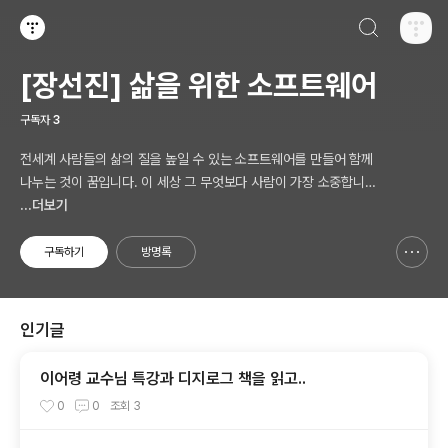
검색하기
티스토리
[장선진] 삶을 위한 소프트웨어
구독자
3
전세계 사람들의 삶의 질을 높일 수 있는 소프트웨어를 만들어 함께
나누는 것이 꿈입니다. 이 세상 그 무엇보다 사람이 가장 소중합니다.
AI 시대의 새로운 Software 를 생각합니다.
...더보기
구독하기
방명록
신고하기 레이어
열기
인기글
이어령 교수님 특강과 디지로그 책을 읽고..
0
0
조회
3