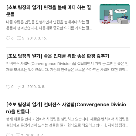
임을 받으면서 시작되었습니다. 지금도 함께 만나서 많은
[초보 팀장의 일기] 면접을 볼때 마다 하는 질
이야기를 나누는 저의 첫 후임은 사실 술을 전혀 마시지 않
문들
는 후임이었습니다. 나름 깊이있는 이야기를 나누고자 포
글 내용
장마차로 인도했던 적이 있었습니다. 그때 저만 취해서 횡
나름 수많은 면접을 진행하면서 면접을 볼때마다 하는 질
설수설했었습니다~ ^^;; 그 후~ 이건 아니잖아~ 라고 느낀
문들이 생겨났습니다. 나름대로 중요한 의미를 가지는 질
저는 차라리 술 값 대신 맛있는 커피를 마시러 가기로 하였
문들을 한번 정리해보았습니다. 1. 자신의 능력 개발을 위
작성시간
6
5
2010. 3. 16.
습니다. 그 이후로 아~ 남..
하여 어떠한 것들을 하시나요? 거의 모든 면접자들에게 꼭
하는 질문이 바로 자신의 능력 개발을 위하여 어떠한 노력
들을 기울였는지에 관한 것입니다. 대부분 독서를 많이 한
[초보 팀장의 일기] 좋은 인재를 위한 좋은 환경 갖추기
다던가 마이크로소프트웨어와 같은 잡지를 읽는다는 등의
글 내용
컨버전스 사업팀(Convergence Division)을 설립하면서 가장 큰 고민은 좋은 인
대답을 합니다. 참고로 마소를 정기구독하느냐는 질문에는
재를 모셔오는 일이었습니다. 기존의 인력들은 새로운 스마트폰 사업에 대한 경험이
거의 십중팔구 아니라고 대답합니다. 마소~ 좋은 잡지입니
없었기 때문에 새로운 스마트폰에 대한 이해가 있으면서, 스마트폰 관련 어플리케이
다. 많이 구독해주시길~ 여담이구요~ ;-) 여기까지는 평범
션을 개발할 수 있는 인재가 꼭 필요하였습니다. 크게 스마트폰 시장은 애플 아이폰
한 대답입니다. 하지만 가끔 커뮤니티 활동에 적극적으로
작성시간
0
3
2010. 3. 8.
(Apple iPhone)과 구글 안드로이드(Google Android) 및 윈도우스 모바일(Wi
참여하시는 분들도 계십니다. 저는 이런분에 주목합니다.
ndows Mobile)로 나누어 볼 수 있습니다. 물론 RIM 블랙베리(Blackberry)도 있
특히 오프라인 커뮤니티 모임에 정기적으로 나가..
지만 국내 시장이 크지 않기 때문에 나중에 대응하려고 하고 있습니다. 제가 JavaM
[초보 팀장의 일기] 컨버전스 사업팀(Convergence Divisio
E에 대한 경험이 있기 때문에 큰 걱정은 안됩니다. 참고로 스마트폰 시장에 대한 동
n)을 만들다.
향에 관한 자료를 확..
글 내용
현재 새로운 벤처 기업에서 사업팀을 설립하고 있습니다. 새로운 벤처에서 사업팀을
설립하고 운영하면서 느끼는 것들을 일기 형식으로 적으려고 합니다. 저처럼 팀장을
하고 계신 분들에게 좋은 참고가 되었으며 좋겠습니다. 새로운 벤처 기업에 가기로
작성시간
1
2
2010. 3. 7.