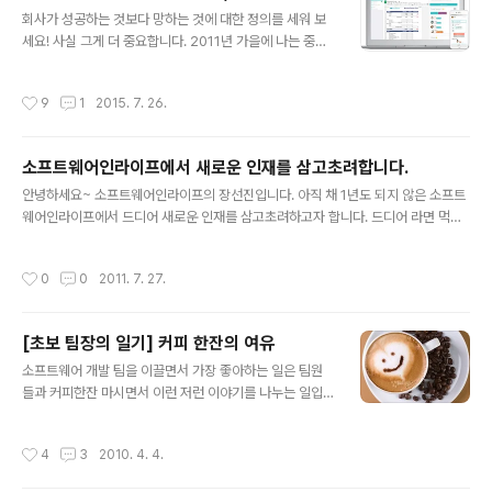
모두 클라우드화되어 있지 못한 시장! 일본 IT 시장! 처음 J
글 내용
회사가 성공하는 것보다 망하는 것에 대한 정의를 세워 보
apan IT Week Autumn에 참여할때는 그 규모에 앞도당
세요! 사실 그게 더 중요합니다. 2011년 가을에 나는 중국
하였다.KOEX의 최소 4배 이상의 전시장을 누비는 정장
시안(장안)으로 출장을 가게 되었다. 중국 시안은 그 유명
부대와 그 정장 부대를 위하여 다양한 서비스를 출시하고
한 중국 진시황제의 왕릉이 있는 곳이다. 그 곳으로 가면서
홍보하는 수 많은 일본 IT 기업들을 보면서 여기가 바로 전
작성시간
9
1
2015. 7. 26.
나는 평소 존경하는 이민석 교수님과 함께 버스안에 앉아
쟁터이구나!라는 생각을 하였다. 서비스를 위한 치열한 노
이런 저런 이야기를 나누고 있었다. 사실 2010년 8월에
력을..
창업을 하면서 뚜렸한 비즈니스 모델을 가지고 시작한 것
소프트웨어인라이프에서 새로운 인재를 삼고초려합니다.
은 아니었다. 소프트웨어 개발자로서 기술에 대한 자부심
글 내용
과 열정, 그리고 희망을 가지고 시작한 것이 (주)소프트웨
안녕하세요~ 소프트웨어인라이프의 장선진입니다. 아직 채 1년도 되지 않은 소프트
어인라이프의 첫발이었다. 나름 클라우드 컴퓨팅 관련된
웨어인라이프에서 드디어 새로운 인재를 삼고초려하고자 합니다. 드디어 라면 먹지
기술력과 경험, 그리고 클라우드 서비스 등에 대한 폭 넓은
않고 밥먹고 있는 소프트웨어인라이프에 대한 간단한 소개를 드리고자 합니다. 소프
이해 덕분에 나는 우리회사가 엄청 빠르게 성장할 것이라
트웨어인라이프(Software in Life, Inc.)는 소프트웨어 전문 기업입니다. 원래 소프
작성시간
0
0
2011. 7. 27.
고 믿었다. 즉, 우리는 반드시 ..
트웨어인라이프는 커뮤니티(Community)에서 출발하였으며 오픈 소스의 바른 가
치와 사람들의 삶의 질을 높일 수 있는 소프트웨어에 대한 고민을 바탕으로 더 질 높
고 가치있는 소프트웨어를 만들기 위하여 정식적으로 2010년 9월에 창업된 Start
[초보 팀장의 일기] 커피 한잔의 여유
er입니다. 국내에 많은 Starter가 있지만 소프트웨어인라이프는 클라우드 컴퓨팅
글 내용
(Cloud Computing)에 대한 기술과 스마트..
소프트웨어 개발 팀을 이끌면서 가장 좋아하는 일은 팀원
들과 커피한잔 마시면서 이런 저런 이야기를 나누는 일입
니다. 거창하게 데일리 스탠드업 미팅(Daily Stand-up
Meeting)정도는 아니더라도 저는 팀원들과 커피를 마시
작성시간
4
3
2010. 4. 4.
는 것을 정말 좋아합니다. 사실 이렇게 팀원들과 커피마시
는 것을 즐기기 시작한 것은 제가 대리로 승진 한 후 첫 후