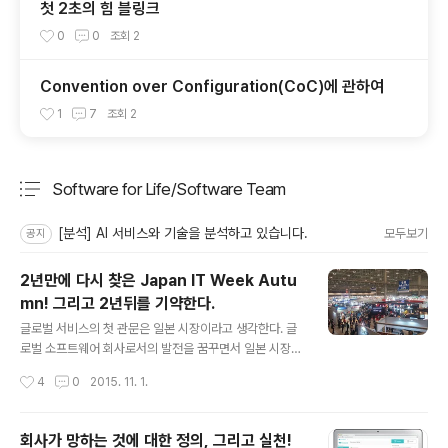
첫 2초의 힘 블링크
0
0
조회
2
Convention over Configuration(CoC)에 관하여
1
7
조회
2
Software for Life/Software Team
분류 전체보기
주요 글 목록
[분석] AI 서비스와 기술을 분석하고 있습니다.
모두보기
공지
2년만에 다시 찾은 Japan IT Week Autu
mn! 그리고 2년뒤를 기약한다.
글 내용
글로벌 서비스의 첫 관문은 일본 시장이라고 생각한다. 글
로벌 소프트웨어 회사로서의 발전을 꿈꾸면서 일본 시장에
대한 막연한 동경을 가지고 2년전에 Japan IT Week Au
작성시간
4
0
2015. 11. 1.
tumn에 관람자로 참여하였다.Japan IT Show라고 불리
우는 일본 가을 최대의 IT Show! 이미 클라우드 서비스 사
용에 있어서는 우리보다 한발 빠르면서도 어찌보면 아직
회사가 망하는 것에 대한 정의, 그리고 실천!